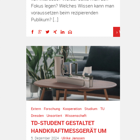
Fokus legen? Welches Wissen kann man
voraussetzen beim rezipierenden
Publikum? […]
› Weiterles
Extern
·
Forschung
·
Kooperation
·
Studium
·
TU
Dresden
·
Unsortiert
·
Wissenschaft
TD-STUDENT GESTALTET
HANDKRAFTMESSGERÄT UM
5. Dezember 2024 ·
Ulrike Janssen