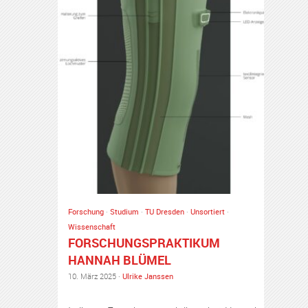
Forschung
·
Studium
·
TU Dresden
·
Unsortiert
·
Wissenschaft
FORSCHUNGSPRAKTIKUM
HANNAH BLÜMEL
10. März 2025 ·
Ulrike Janssen