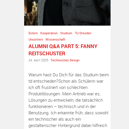
Extern
·
Kooperation
·
Studium
·
TU Dresden
·
Unsortiert
·
Wissenschaft
ALUMNI Q&A PART 5: FANNY
REITSCHUSTER
24. April 2025 ·
Technisches Design
Warum hast Du Dich für das Studium beim
td entschieden?Schon als Schülerin war
ich oft frustriert von schlechten
Produktlösungen. Mein Antrieb war es,
Lösungen zu entwickeln, die tatsächlich
funktionieren – technisch und in der
Benutzung. Ich erkannte früh, dass sowohl
ein technischer als auch ein
gestalterischer Hintergrund dabei hilfreich