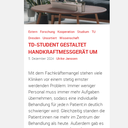
Extern
·
Forschung
·
Kooperation
·
Studium
·
TU
Dresden
·
Unsortiert
·
Wissenschaft
TD-STUDENT GESTALTET
HANDKRAFTMESSGERÄT UM
5. Dezember 2024 ·
Ulrike Janssen
Mit dem Fachkräftemangel stehen viele
Kliniken vor einem stetig ernster
werdenden Problem: Immer weniger
Personal muss immer mehr Aufgaben
übernehmen, sodass eine individuelle
Behandlung für jede:n Patient:in deutlich
schwieriger wird. Gleichzeitig standen die
Patient:innen nie mehr im Zentrum der
Behandlung als heute. Außerdem gab es