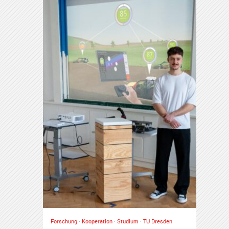
Forschung
·
Kooperation
·
Studium
·
TU Dresden