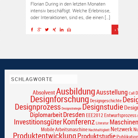
Florian During in den letzten Monaten
intensiv beschäftigt. Welche Erlebnisse,
oder Interaktionen, sind es, die einen […]
› Weiterles
SCHLAGWORTE
Ausbildung
Ausstellung
Absolvent
D
Call
Designforschung
Desi
Designgeschichte
Designprozess
Designstudie
Desig
Designstrategie
Dresden
Diplomarbeit
EEE2012
Entwurfsprozess
Konferenz
Investitionsgüter
Maschine
Literatur
Netzwerk
Mobile Arbeitsmaschine
Nu
Nachhaltigkeit
Produktentwicklung
Produktstudie
Publikatio