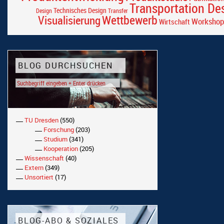
Transportation De
Technisches Design
Design
Transfer
Wettbewerb
Visualisierung
Workshop
Wirtschaft
BLOG DURCHSUCHEN
TU Dresden
(550)
Forschung
(203)
Studium
(341)
Kooperation
(205)
Wissenschaft
(40)
Extern
(349)
Unsortiert
(17)
BLOG-ABO & SOZIALES