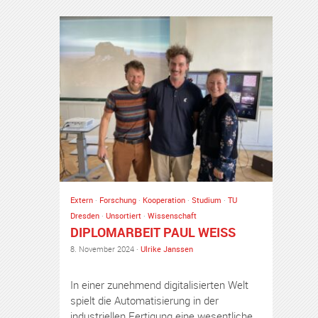
Extern
·
Forschung
·
Kooperation
·
Studium
·
TU
Dresden
·
Unsortiert
·
Wissenschaft
DIPLOMARBEIT PAUL WEISS
8. November 2024 ·
Ulrike Janssen
In einer zunehmend digitalisierten Welt
spielt die Automatisierung in der
industriellen Fertigung eine wesentliche