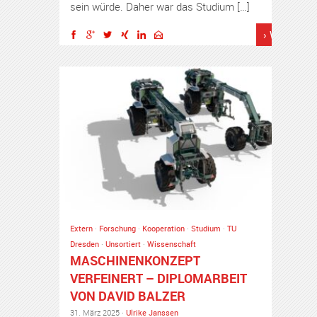
sein würde. Daher war das Studium […]
› Weiterles
Extern
·
Forschung
·
Kooperation
·
Studium
·
TU
Dresden
·
Unsortiert
·
Wissenschaft
MASCHINENKONZEPT
VERFEINERT – DIPLOMARBEIT
VON DAVID BALZER
31. März 2025 ·
Ulrike Janssen