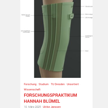
Forschung
·
Studium
·
TU Dresden
·
Unsortiert
·
Wissenschaft
FORSCHUNGSPRAKTIKUM
HANNAH BLÜMEL
10. März 2025 ·
Ulrike Janssen