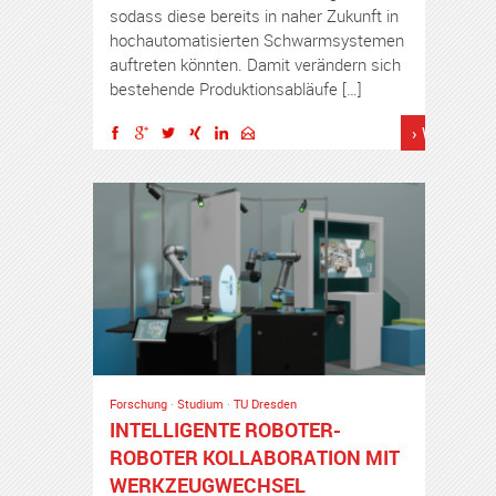
sodass diese bereits in naher Zukunft in
hochautomatisierten Schwarmsystemen
auftreten könnten. Damit verändern sich
bestehende Produktionsabläufe […]
› Weiterles
Forschung
·
Studium
·
TU Dresden
INTELLIGENTE ROBOTER-
ROBOTER KOLLABORATION MIT
WERKZEUGWECHSEL