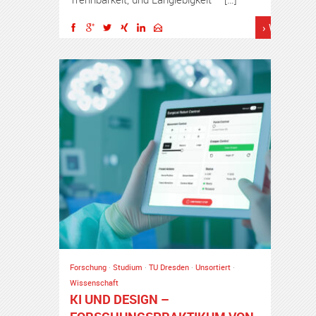
› Weiterles
Forschung
·
Studium
·
TU Dresden
·
Unsortiert
·
Wissenschaft
KI UND DESIGN –