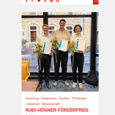
› Weiterles
Forschung
·
Kooperation
·
Studium
·
TU Dresden
·
Unsortiert
·
Wissenschaft
RUDI-HÖGNER-FÖRDERPREIS