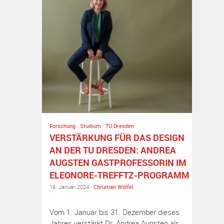
Forschung
·
Studium
·
TU Dresden
VERSTÄRKUNG FÜR DAS DESIGN
AN DER TU DRESDEN: ANDREA
AUGSTEN GASTPROFESSORIN IM
ELEONORE-TREFFTZ-PROGRAMM
19. Januar 2024 ·
Christian Wölfel
Vom 1. Januar bis 31. Dezember dieses
Jahres verstärkt Dr. Andrea Augsten als