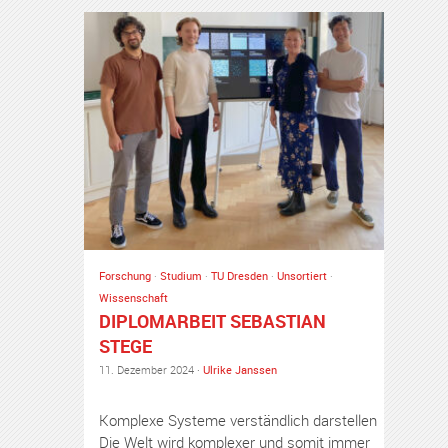
Forschung
·
Studium
·
TU Dresden
·
Unsortiert
·
Wissenschaft
DIPLOMARBEIT SEBASTIAN
STEGE
11. Dezember 2024 ·
Ulrike Janssen
Komplexe Systeme verständlich darstellen
Die Welt wird komplexer und somit immer