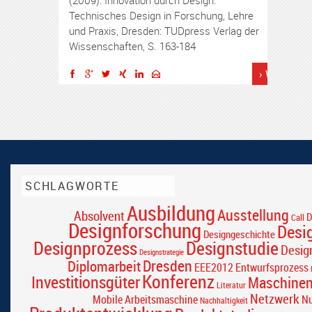
Technisches Design in Forschung, Lehre
und Praxis, Dresden: TUDpress Verlag der
Wissenschaften, S. 163-184
› Weiterles
SCHLAGWORTE
Ausbildung
Ausstellung
Absolvent
D
Call
Designforschung
Desi
Designgeschichte
Designprozess
Designstudie
Desig
Designstrategie
Dresden
Diplomarbeit
EEE2012
Entwurfsprozess
Konferenz
Investitionsgüter
Maschine
Literatur
Netzwerk
Mobile Arbeitsmaschine
Nu
Nachhaltigkeit