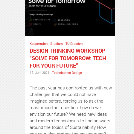
Kooperation
·
Studium
·
TU Dresden
DESIGN THINKING WORKSHOP
“SOLVE FOR TOMORROW: TECH
FOR YOUR FUTURE”
15. Juni 2021 ·
Technisches Design
The past year has confronted us with new
challenges that we could not have
imagined before, forcing us to ask the
most important question: how do we
envision our future? We need new ideas
and modern technologies to find answers
around the topics of Sustainability How
can your idea protect the environment?