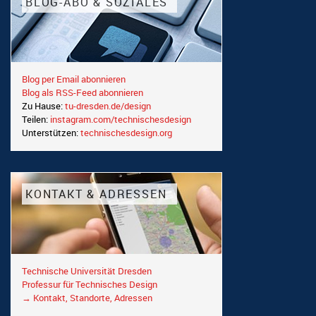
BLOG-ABO & SOZIALES
Blog per Email abonnieren
Blog als RSS-Feed abonnieren
Zu Hause:
tu-dresden.de/design
Teilen:
instagram.com/technischesdesign
Unterstützen:
technischesdesign.org
KONTAKT & ADRESSEN
Technische Universität Dresden
Professur für Technisches Design
→ Kontakt, Standorte, Adressen