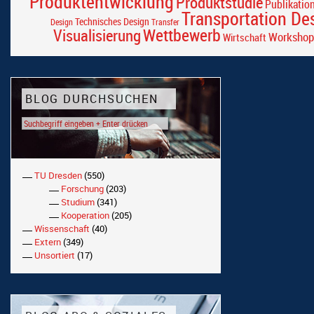
Produktentwicklung
Produktstudie
Publikatio
Transportation De
Technisches Design
Design
Transfer
Wettbewerb
Visualisierung
Workshop
Wirtschaft
BLOG DURCHSUCHEN
TU Dresden
(550)
Forschung
(203)
Studium
(341)
Kooperation
(205)
Wissenschaft
(40)
Extern
(349)
Unsortiert
(17)