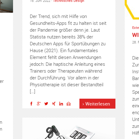
16. Juni 2022 ·
Technisches Design
Der Trend, sich mit Hilfe von
Gesundheits-Apps fit zu halten ist seit
Exte
der Pandemie größer denn je. Laut
WI
Statista nutzen bereits 38% der
28. 
Deutschen Apps für Sportübungen zu
Hause (2021). Ein fundamen­tales
Element fehlt diesen Anwendungen
Die
jedoch: Die haptische Anleitung eines
Zum
Trainers oder Thera­peuten während
Ins
der Durchführung. Vor allem in der
Ban
er
Physiotherapie ist dieser Bestandteil
wie
[…]
Spe
zum
› Weiterlesen
ein
eno
Unt
n
zum
m
Hilf