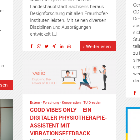
Ger
Landeshauptstadt Sachsens heraus
er
GDG
Designforschung mit allen Fraunhofer-
Des
Instituten leisten. Mit seinen diversen
abs
Disziplinen und Ausprägungen
r
sic
entwickelt […]
Stu
tei
› Weiterlesen
zu 
sin
nn
ein
wer
der
esen
Extern
·
Forschung
·
Kooperation
·
TU Dresden
GOOD VIBES ONLY – EIN
DIGITALER PHYSIOTHERAPIE-
ASSISTENT MIT
VIBRATIONSFEEDBACK