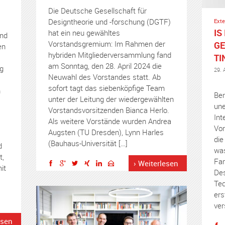
Die Deutsche Gesellschaft für
Designtheorie und -forschung (DGTF)
Exte
IS
hat ein neu gewähltes
nd
Vorstandsgremium: Im Rahmen der
GE
en
hybriden Mitgliederversammlung fand
TI
am Sonntag, den 28. April 2024 die
g
29. 
Neuwahl des Vorstandes statt. Ab
sofort tagt das siebenköpfige Team
n
Ber
unter der Leitung der wiedergewählten
une
Vorstandsvorsitzenden Bianca Herlo.
Int
Als weitere Vorstände wurden Andrea
Vor
Augsten (TU Dresden), Lynn Harles
die
(Bauhaus-Universität […]
d
was
t,
Fan
› Weiterlesen
it
Des
Tec
ers
ver
esen