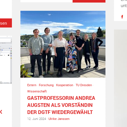
unt
esen
Extern
·
Forschung
·
Kooperation
·
TU Dresden
·
Wissenschaft
GASTPROFESSORIN ANDREA
AUGSTEN ALS VORSTÄNDIN
K
DER DGTF WIEDERGEWÄHLT
12. Juni 2024 ·
Ulrike Janssen