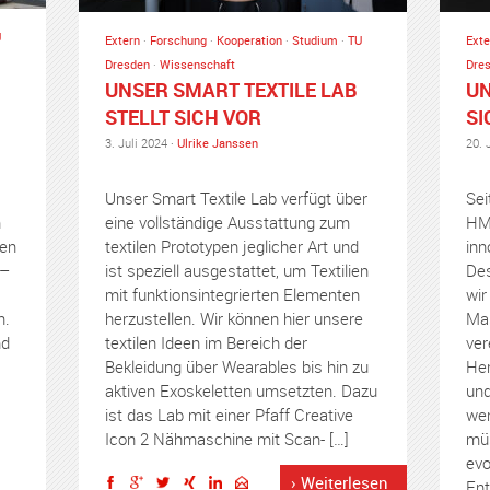
U
Extern
·
Forschung
·
Kooperation
·
Studium
·
TU
Exte
Dresden
·
Wissenschaft
Dre
UNSER SMART TEXTILE LAB
UN
STELLT SICH VOR
SI
3. Juli 2024 ·
Ulrike Janssen
20. 
Unser Smart Textile Lab verfügt über
Sei
n
eine vollständige Ausstattung zum
HMI
ren
textilen Prototypen jeglicher Art und
inn
 –
ist speziell ausgestattet, um Textilien
Des
mit funktionsintegrierten Elementen
wir
n.
herzustellen. Wir können hier unsere
Mas
nd
textilen Ideen im Bereich der
ver
Bekleidung über Wearables bis hin zu
Her
aktiven Exoskeletten umsetzten. Dazu
und
ist das Lab mit einer Pfaff Creative
wer
Icon 2 Nähmaschine mit Scan- […]
mü
evo
› Weiterlesen
Ent