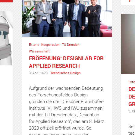
Extern
·
Kooperation
·
TU Dresden
·
Wissenschaft
ERÖFFNUNG: DESIGNLAB FOR
APPLIED RESEARCH
3. April 2023 ·
Technisches Design
Exte
Aufgrund der wachsenden Bedeutung
DE
des Forschungsfeldes Design
DE
gründen die drei Dresdner Fraunhofer-
G
Institute IVI, IWS und IWU zusammen
5. O
mit der TU Dresden das „DesignLab
for Applied Research“, das am 8. März
Sei
2023 offiziell eröffnet wurde. So
tec
wollen wir gemeinsam aus der