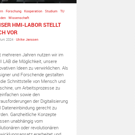
rn
·
Forschung
·
Kooperation
·
Studium
·
TU
sden
·
Wissenschaft
SER HMI-LABOR STELLT
CH VOR
Juni 2024 ·
Ulrike Janssen
t mehreren Jahren nutzen wir im
 LAB die Möglichkeit, unsere
ovativen Ideen zu verwirklichen. Als
igner und Forschende gestalten
 die Schnittstelle von Mensch und
chine, um Arbeitsprozesse zu
einfachen sowie den
ausforderungen der Digitalisierung
 Dateneinbindung gerecht zu
den. Ganzheitliche Konzepte
ssen unabhängig vom
lutionären oder revolutionären
wicklungsansatz erarbeitet und