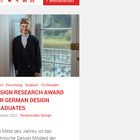
› Weiterlesen
rn
·
Forschung
·
Studium
·
TU Dresden
SIGN RESEARCH AWARD
R GERMAN DESIGN
RADUATES
ktober 2022 ·
Technisches Design
t Mitte des Jahres ist das
hnische Design Mitglied der