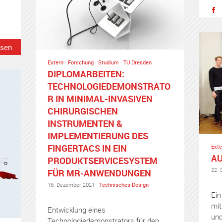
esen
Extern
·
Forschung
·
Studium
·
TU Dresden
DIPLOMARBEITEN:
TECHNOLOGIEDEMONSTRATO
R IN MINIMAL-INVASIVEN
CHIRURGISCHEN
INSTRUMENTEN &
IMPLEMENTIERUNG DES
FINGERTACS IN EIN
Exte
AU
PRODUKTSERVICESYSTEM
22. 
FÜR MR-ANWENDUNGEN
16. Dezember 2021 ·
Technisches Design
Ein
mit
Entwicklung eines
und
Technologiedemonstrators für den