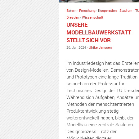
Extern
·
Forschung
·
Kooperation
·
Studium
·
T
Dresden
·
Wissenschaft
UNSERE
MODELLBAUWERKSTATT
STELLT SICH VOR
26. Juli 2024 ·
Ulrike Janssen
Im Industriedesign hat das Erstelle
von Design-Modellen, Demonstrato
und Prototypen eine lange Tradition
so auch an der Professur für
Technisches Design der TU Dresde
Während sich Aufgaben, Ansätze u
Methoden der menschzentrierten
Produktentwicklung stetig
weiterentwickelt haben, bleibt der
Modellbau eine zentrale Säule im
Designprozess: Trotz der
Möglichkeiten digitaler