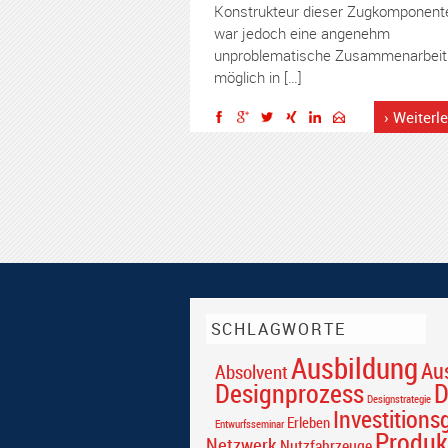
Konstrukteur dieser Zugkomponent
war jedoch eine angenehm
unproblematische Zusammenarbeit
möglich in […]
› Weiterl
SCHLAGWORTE
Ausbildung
Au
Absolvent
Designprozess
D
Designstrategie
Investitions
Erleben
Entwurfsseminar
Produk
Netzwerk
Nutzfahrzeuge