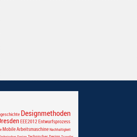
Designmethoden
ngeschichte
Dresden
EEE2012
Entwurfsprozess
Mobile Arbeitsmaschine
e
Nachhaltigkeit
Technisches Design
echnisches Design
Transfer