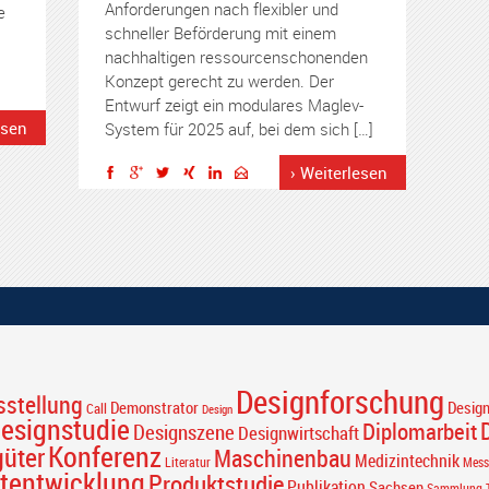
Anforderungen nach flexibler und
e
schneller Beförderung mit einem
nachhaltigen ressourcenschonenden
Konzept gerecht zu werden. Der
Entwurf zeigt ein modulares Maglev-
esen
System für 2025 auf, bei dem sich […]
› Weiterlesen
Designforschung
sstellung
Desig
Demonstrator
Call
Design
esignstudie
Diplomarbeit
Designszene
Designwirtschaft
Konferenz
güter
Maschinenbau
Medizintechnik
Literatur
Mess
tentwicklung
Produktstudie
Publikation
Sachsen
Sammlung T