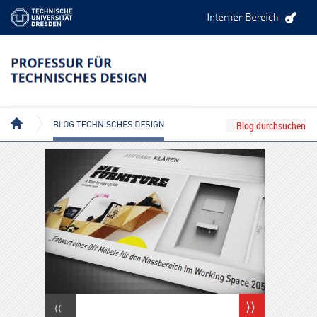
BLOG TECHNISCHES DESIGN
⟩⟩
⟨⟨