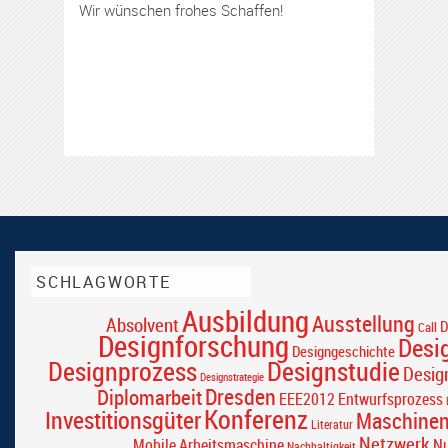
Wir wünschen frohes Schaffen!
SCHLAGWORTE
Ausbildung
Ausstellung
Absolvent
D
Call
Designforschung
Desi
Designgeschichte
Designprozess
Designstudie
Desig
Designstrategie
Dresden
Diplomarbeit
EEE2012
Entwurfsprozess
Konferenz
Investitionsgüter
Maschine
Literatur
Netzwerk
Mobile Arbeitsmaschine
Nu
Nachhaltigkeit