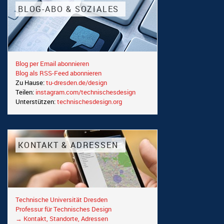
BLOG-ABO & SOZIALES
Blog per Email abonnieren
Blog als RSS-Feed abonnieren
Zu Hause:
tu-dresden.de/design
Teilen:
instagram.com/technischesdesign
Unterstützen:
technischesdesign.org
KONTAKT & ADRESSEN
Technische Universität Dresden
Professur für Technisches Design
→ Kontakt, Standorte, Adressen