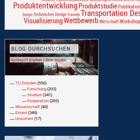
Produktentwicklung
Produktstudie
Publikatio
Transportation De
Technisches Design
Design
Transfer
Wettbewerb
Visualisierung
Workshop
Wirtschaft
BLOG DURCHSUCHEN
TU Dresden
(550)
Forschung
(203)
Studium
(341)
Kooperation
(205)
Wissenschaft
(40)
Extern
(349)
Unsortiert
(17)