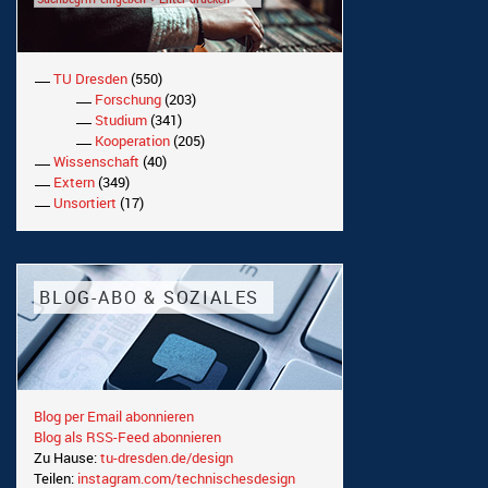
TU Dresden
(550)
Forschung
(203)
Studium
(341)
Kooperation
(205)
Wissenschaft
(40)
Extern
(349)
Unsortiert
(17)
BLOG-ABO & SOZIALES
Blog per Email abonnieren
Blog als RSS-Feed abonnieren
Zu Hause:
tu-dresden.de/design
Teilen:
instagram.com/technischesdesign