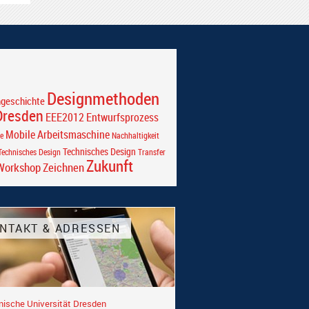
Designmethoden
ngeschichte
Dresden
EEE2012
Entwurfsprozess
Mobile Arbeitsmaschine
e
Nachhaltigkeit
Technisches Design
echnisches Design
Transfer
Zukunft
Workshop
Zeichnen
NTAKT & ADRESSEN
nische Universität Dresden