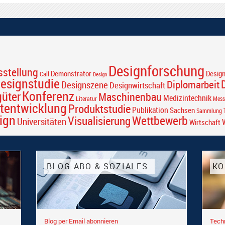
Designforschung
sstellung
Desig
Demonstrator
Call
Design
esignstudie
Diplomarbeit
Designszene
Designwirtschaft
Konferenz
güter
Maschinenbau
Medizintechnik
Literatur
Mess
tentwicklung
Produktstudie
Publikation
Sachsen
Sammlung T
ign
Wettbewerb
Visualisierung
Universitäten
Wirtschaft
BLOG-ABO & SOZIALES
KO
Blog per Email abonnieren
Tech