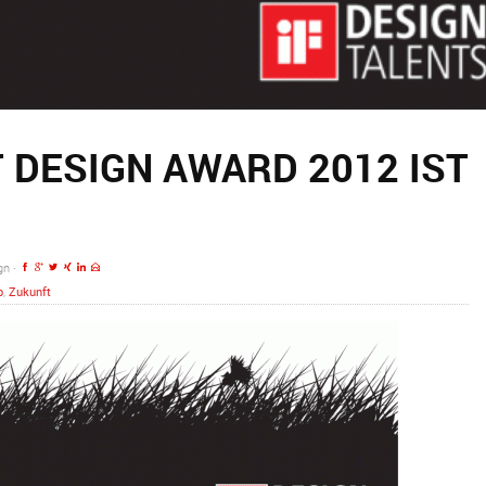
 DESIGN AWARD 2012 IST
gn ·
b
,
Zukunft