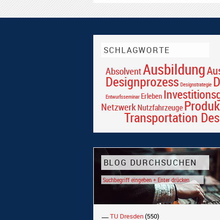
SCHLAGWORTE
Ausbildung
Au
Absolvent
Designprozess
D
Designstrategie
Investitions
Erleben
Entwurfsseminar
Produk
Netzwerk
Nutzfahrzeuge
Transportation Des
BLOG DURCHSUCHEN
TU Dresden
(550)