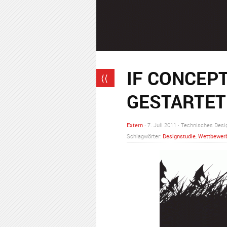
IF CONCEPT
⟨⟨
GESTARTET
Extern
· 7. Juli 2011 · Technisches Desi
Schlagwörter:
Designstudie
,
Wettbewer