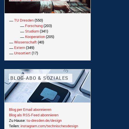
TU Dresden
(550)
Forschung
(203)
Studium
(341)
Kooperation
(205)
Wissenschaft
(40)
Extern
(349)
Unsortiert
(17)
BLOG-ABO & SOZIALES
Blog per Email abonnieren
Blog als RSS-Feed abonnieren
Zu Hause:
tu-dresden.de/design
Teilen:
instagram.com/technischesdesign