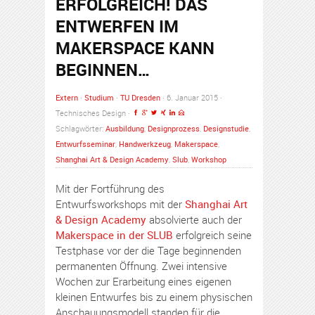
ERFOLGREICH! DAS
ENTWERFEN IM
MAKERSPACE KANN
BEGINNEN…
Extern
·
Studium
·
TU Dresden
· 6. Januar 2015 ·
Technisches Design ·
Schlagwörter:
Ausbildung
,
Designprozess
,
Designstudie
,
Entwurfsseminar
,
Handwerkzeug
,
Makerspace
,
Shanghai Art & Design Academy
,
Slub
,
Workshop
Mit der Fortführung des
Entwurfsworkshops mit der
Shanghai Art
& Design Academy
absolvierte auch der
Makerspace in der SLUB
erfolgreich seine
Testphase vor der die Tage beginnenden
permanenten Öffnung. Zwei intensive
Wochen zur Erarbeitung eines eigenen
kleinen Entwurfes bis zu einem physischen
Anschauungsmodell standen für die