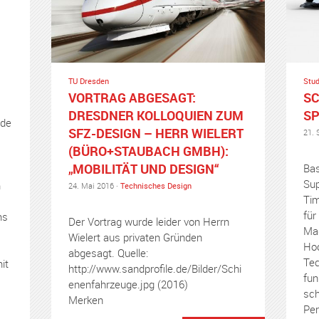
TU Dresden
Stu
VORTRAG ABGESAGT:
SC
DRESDNER KOLLOQUIEN ZUM
SP
nde
SFZ-DESIGN – HERR WIELERT
21. 
(BÜRO+STAUBACH GMBH):
„MOBILITÄT UND DESIGN“
Bas
Sup
m
24. Mai 2016 ·
Technisches Design
Tim
für
ms
Der Vortrag wurde leider von Herrn
Ma
Wielert aus privaten Gründen
Hoc
abgesagt. Quelle:
Tec
it
http://www.sandprofile.de/Bilder/Schi
fun
enenfahrzeuge.jpg (2016)
sc
,
Merken
Per