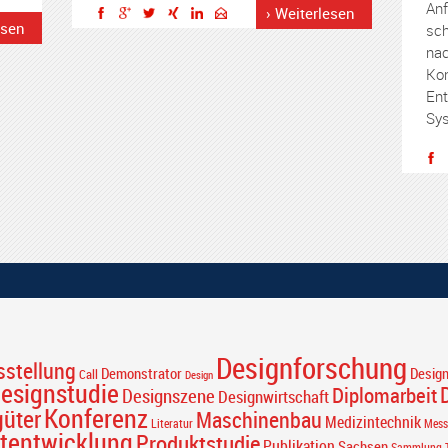
Anf
› Weiterlesen
esen
sch
nac
Kon
Ent
Sys
Designforschung
sstellung
Desig
Demonstrator
Call
Design
esignstudie
Diplomarbeit
Designszene
Designwirtschaft
Konferenz
güter
Maschinenbau
Medizintechnik
Literatur
Mess
tentwicklung
Produktstudie
Publikation
Sachsen
Sammlung T