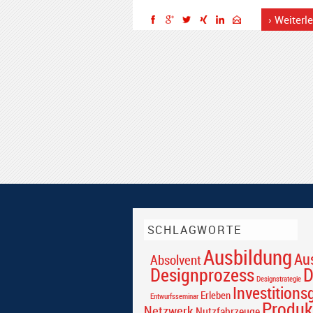
› Weiterl
SCHLAGWORTE
Ausbildung
Au
Absolvent
Designprozess
D
Designstrategie
Investitions
Erleben
Entwurfsseminar
Produk
Netzwerk
Nutzfahrzeuge