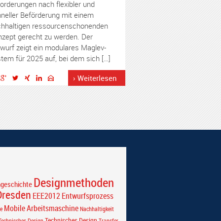
orderungen nach flexibler und
neller Beförderung mit einem
hhaltigen ressourcenschonenden
zept gerecht zu werden. Der
wurf zeigt ein modulares Maglev-
tem für 2025 auf, bei dem sich […]
› Weiterlesen
Designmethoden
ngeschichte
Dresden
EEE2012
Entwurfsprozess
Mobile Arbeitsmaschine
e
Nachhaltigkeit
Technisches Design
echnisches Design
Transfer