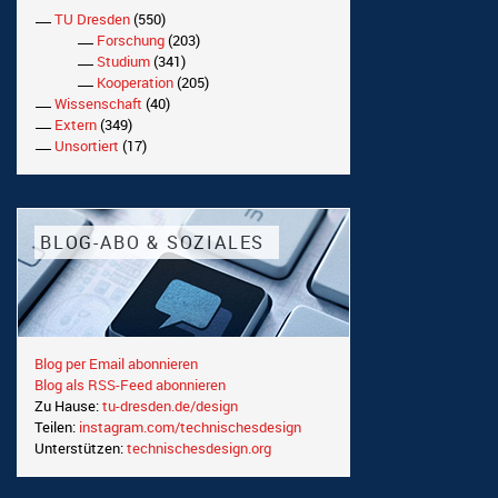
TU Dresden
(550)
Forschung
(203)
Studium
(341)
Kooperation
(205)
Wissenschaft
(40)
Extern
(349)
Unsortiert
(17)
BLOG-ABO & SOZIALES
Blog per Email abonnieren
Blog als RSS-Feed abonnieren
Zu Hause:
tu-dresden.de/design
Teilen:
instagram.com/technischesdesign
Unterstützen:
technischesdesign.org