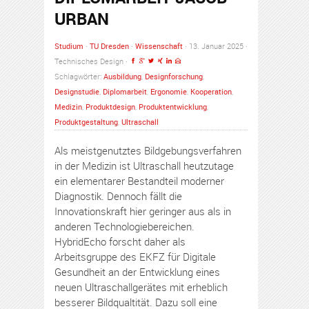
URBAN
Studium
·
TU Dresden
·
Wissenschaft
· 13. Januar 2025 ·
Technisches Design ·
Schlagwörter:
Ausbildung
,
Designforschung
,
Designstudie
,
Diplomarbeit
,
Ergonomie
,
Kooperation
,
Medizin
,
Produktdesign
,
Produktentwicklung
,
Produktgestaltung
,
Ultraschall
Als meistgenutztes Bildgebungsverfahren
in der Medizin ist Ultraschall heutzutage
ein elementarer Bestandteil moderner
Diagnostik. Dennoch fällt die
Innovationskraft hier geringer aus als in
anderen Technologiebereichen.
HybridEcho forscht daher als
Arbeitsgruppe des EKFZ für Digitale
Gesundheit an der Entwicklung eines
neuen Ultraschallgerätes mit erheblich
besserer Bildqualtität. Dazu soll eine