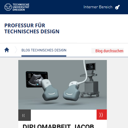
BLOG TECHNISCHES DESIGN
⟩⟩
⟨⟨
DIPLOMARBEIT JACOB