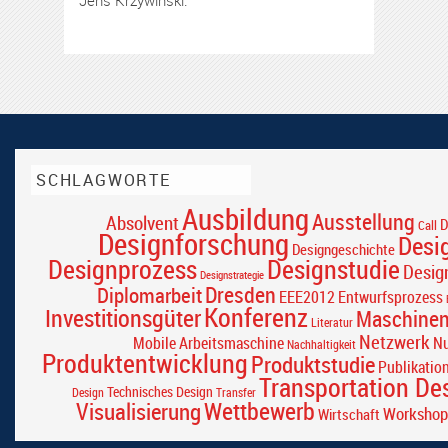
Jens Krzywinski.
SCHLAGWORTE
Ausbildung
Ausstellung
Absolvent
D
Call
Designforschung
Desi
Designgeschichte
Designprozess
Designstudie
Desig
Designstrategie
Dresden
Diplomarbeit
EEE2012
Entwurfsprozess
Konferenz
Investitionsgüter
Maschine
Literatur
Netzwerk
Mobile Arbeitsmaschine
Nu
Nachhaltigkeit
Produktentwicklung
Produktstudie
Publikatio
Transportation De
Technisches Design
Design
Transfer
Wettbewerb
Visualisierung
Workshop
Wirtschaft