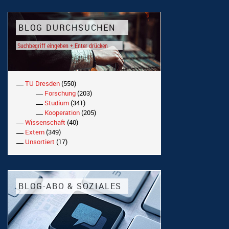
BLOG DURCHSUCHEN
TU Dresden
(550)
Forschung
(203)
Studium
(341)
Kooperation
(205)
Wissenschaft
(40)
Extern
(349)
Unsortiert
(17)
BLOG-ABO & SOZIALES