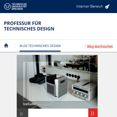
BLOG TECHNISCHES DESIGN
⟩⟩
⟨⟨