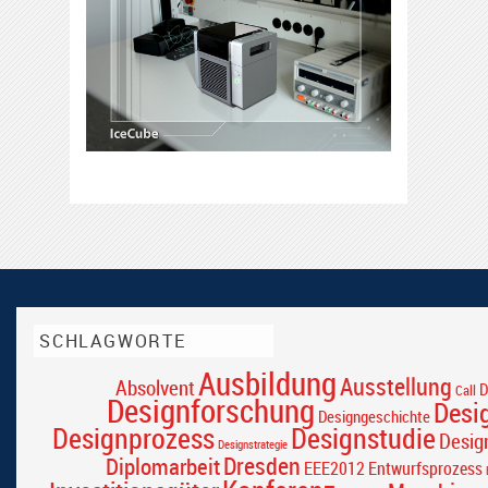
SCHLAGWORTE
Ausbildung
Ausstellung
Absolvent
D
Call
Designforschung
Desi
Designgeschichte
Designprozess
Designstudie
Desig
Designstrategie
Dresden
Diplomarbeit
EEE2012
Entwurfsprozess