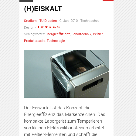
(H)EISKALT
Studium
·
TU Dresden
· 9. Juni 2010 · Technisches
Design ·
Schlagwörter:
Energieeffizienz
,
Labortechnik
,
Peltier
,
Produktstudie
,
Technologie
Der Eiswürfel ist das Konzept, die
Energieeffizienz das Markenzeichen. Das
kompakte Laborgerät zum Temperieren
von kleinen Elektronikbausteinen arbeitet
mit Peltier-Elementen und schafft die