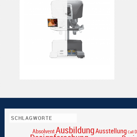
SCHLAGWORTE
Ausbildung
Ausstellung
Absolvent
D
Call