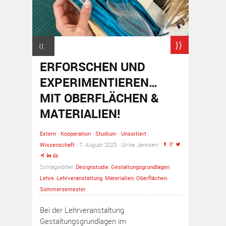
⟩⟩
⟨⟨
ERFORSCHEN UND
EXPERIMENTIEREN…
MIT OBERFLÄCHEN &
MATERIALIEN!
Extern
·
Kooperation
·
Studium
·
Unsortiert
·
Wissenschaft
· 7. August 2025 · Ulrike Janssen ·
Schlagwörter:
Designstudie
,
Gestaltungsgrundlagen
,
Lehre
,
Lehrveranstaltung
,
Materialien
,
Oberflächen
,
Sommersemester
Bei der Lehrveranstaltung
Gestaltungsgrundlagen im