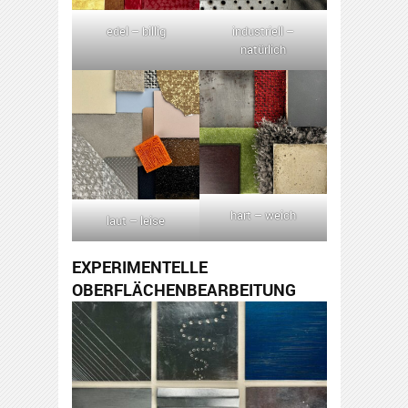
edel – billig
industriell –
natürlich
hart – weich
laut – leise
EXPERIMENTELLE
OBERFLÄCHENBEARBEITUNG