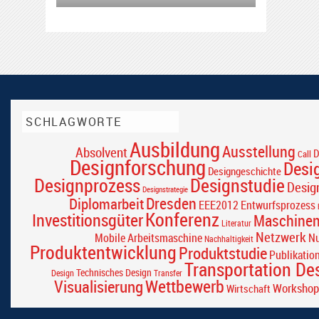
SCHLAGWORTE
Ausbildung
Ausstellung
Absolvent
D
Call
Designforschung
Desi
Designgeschichte
Designprozess
Designstudie
Desig
Designstrategie
Dresden
Diplomarbeit
EEE2012
Entwurfsprozess
Konferenz
Investitionsgüter
Maschine
Literatur
Netzwerk
Mobile Arbeitsmaschine
Nu
Nachhaltigkeit
Produktentwicklung
Produktstudie
Publikatio
Transportation De
Technisches Design
Design
Transfer
Wettbewerb
Visualisierung
Workshop
Wirtschaft