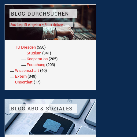
BLOG DURCHSUCHEN
TU Dresden
(550)
Studium
(341)
Kooperation
(205)
Forschung
(203)
Wissenschaft
(40)
Extern
(349)
Unsortiert
(17)
BLOG-ABO & SOZIALES