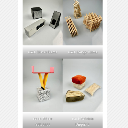
nach Dieter Rams
nach Kengo Kuma
nach Ettore
nach Patricia
Sottsass
Uriquiola