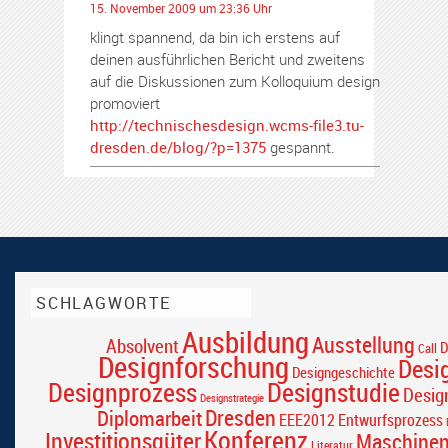
15. November 2009 um 23:36 Uhr
klingt spannend, da bin ich erstens auf
deinen ausführlichen Bericht und zweitens
auf die Diskussionen zum Kolloquium design
promoviert
http://technischesdesign.wcms-file3.tu-
dresden.de/blog/?p=1375
gespannt.
SCHLAGWORTE
Ausbildung
Ausstellung
Absolvent
D
Call
Designforschung
Desi
Designgeschichte
Designprozess
Designstudie
Desig
Designstrategie
Dresden
Diplomarbeit
EEE2012
Entwurfsprozess
Konferenz
Investitionsgüter
Maschine
Literatur