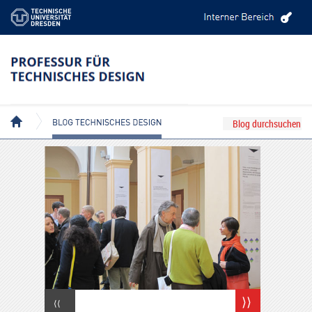
BLOG TECHNISCHES DESIGN
⟩⟩
⟨⟨