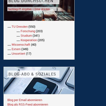
BLOG DURCHSUCHEN
TU Dresden
(550)
Forschung
(203)
Studium
(341)
Kooperation
(205)
Wissenschaft
(40)
Extern
(349)
Unsortiert
(17)
BLOG-ABO & SOZIALES
Blog per Email abonnieren
Blog als RSS-Feed abonnieren