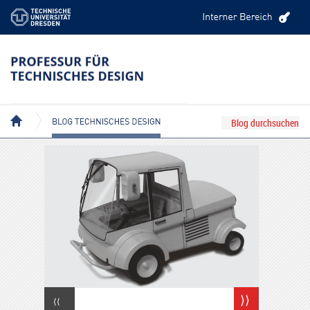
BLOG TECHNISCHES DESIGN
⟩⟩
⟨⟨