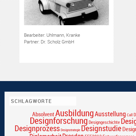
Bearbeiter: Uhlmann, Kranke
Partner: Dr. Scholz GmbH
SCHLAGWORTE
Ausbildung
Ausstellung
Absolvent
D
Call
Designforschung
Desi
Designgeschichte
Designprozess
Designstudie
Desig
Designstrategie
Dresden