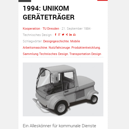
1994: UNIKOM
GERÄTETRÄGER
Kooperation
·
TU Dresden
· 21. September 1994 ·
Technisches Design ·
Schlagwörter:
Designgeschichte
,
Mobile
Arbeitsmaschine
,
Nutzfahrzeuge
,
Produktentwicklung
,
Sammlung Technisches Design
,
Transportation Design
Ein Alleskönner für kommunale Dienste