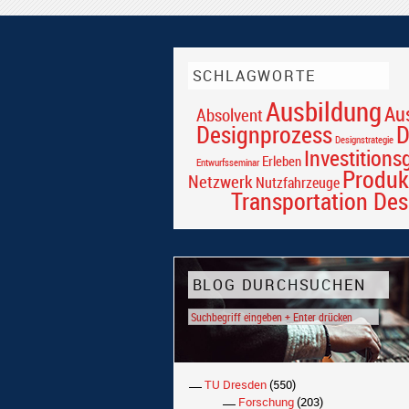
SCHLAGWORTE
Ausbildung
Au
Absolvent
Designprozess
D
Designstrategie
Investitions
Erleben
Entwurfsseminar
Produk
Netzwerk
Nutzfahrzeuge
Transportation Des
BLOG DURCHSUCHEN
TU Dresden
(550)
Forschung
(203)