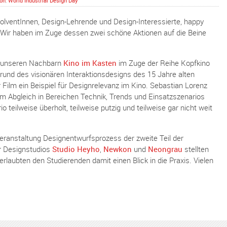
ion
,
World Industrial Design Day
olventInnen, Design-Lehrende und Design-Interessierte, happy
 Wir haben im Zuge dessen zwei schöne Aktionen auf die Beine
i unseren Nachbarn
Kino im Kasten
im Zuge der Reihe Kopfkino
rund des visionären Interaktionsdesigns des 15 Jahre alten
r Film ein Beispiel für Designrelevanz im Kino. Sebastian Lorenz
em Abgleich in Bereichen Technik, Trends und Einsatzszenarios
 teilweise überholt, teilweise putzig und teilweise gar nicht weit
veranstaltung Designentwurfsprozess der zweite Teil der
er Designstudios
Studio Heyho
,
Newkon
und
Neongrau
stellten
erlaubten den Studierenden damit einen Blick in die Praxis. Vielen