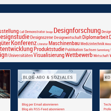
Designforschung
sstellung
Desig
Demonstrator
Call
Design
esignstudie
Diplomarbeit
Designszene
Designwirtschaft
Konferenz
güter
Maschinenbau
Medizintechnik
Literatur
Mess
tentwicklung
Produktstudie
Publikation
Sachsen
Sammlung T
ign
Wettbewerb
Visualisierung
Universitäten
Wirtschaft
BLOG-ABO & SOZIALES
KO
Blog per Email abonnieren
Tech
Blog als RSS-Feed abonnieren
Profe