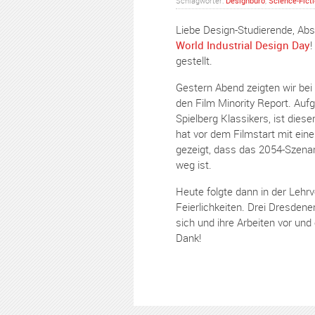
Schlagwörter:
Designbüro
,
Science-Fict
Liebe Design-Studierende, Abs
World Industrial Design Day
!
gestellt.
Gestern Abend zeigten wir be
den Film Minority Report. Aufg
Spielberg Klassikers, ist diese
hat vor dem Filmstart mit ein
gezeigt, dass das 2054-Szenario
weg ist.
Heute folgte dann in der Lehr
Feierlichkeiten. Drei Dresden
sich und ihre Arbeiten vor und 
Dank!