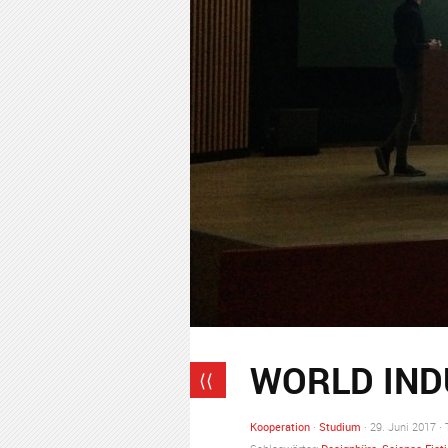
WORLD IND
⟨⟨
Kooperation
·
Studium
· 29. Juni 2017 ·