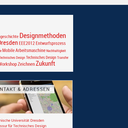
Designmethoden
ngeschichte
Dresden
EEE2012
Entwurfsprozess
Mobile Arbeitsmaschine
e
Nachhaltigkeit
Technisches Design
echnisches Design
Transfer
Zukunft
Workshop
Zeichnen
NTAKT & ADRESSEN
nische Universität Dresden
ssur für Technisches Design