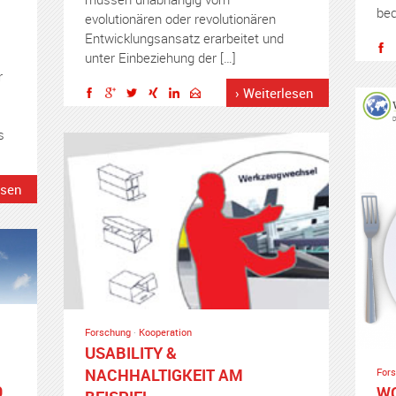
bec
evolutionären oder revolutionären
Entwicklungsansatz erarbeitet und
unter Einbeziehung der […]
r
› Weiterlesen
s
esen
Forschung
·
Kooperation
USABILITY &
NACHHALTIGKEIT AM
For
9
WO