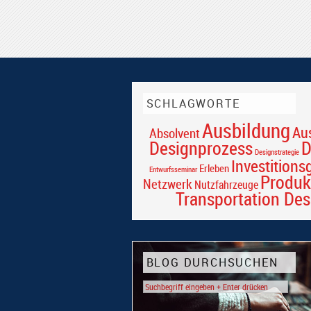
SCHLAGWORTE
Ausbildung
Au
Absolvent
Designprozess
D
Designstrategie
Investitions
Erleben
Entwurfsseminar
Produk
Netzwerk
Nutzfahrzeuge
Transportation Des
BLOG DURCHSUCHEN