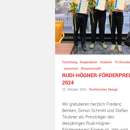
Forschung
·
Kooperation
·
Studium
·
TU Dresde
·
Unsortiert
·
Wissenschaft
RUDI-HÖGNER-FÖRDERPREI
2024
23. Oktober 2024 ·
Technisches Design
Wir gratulieren herzlich Frederic
Benken, Simon Schmitt und Stefan
Teubner als Preisträger des
diesjährigen Rudi-Högner-
Förderpreises! Einmal im Jahr wird