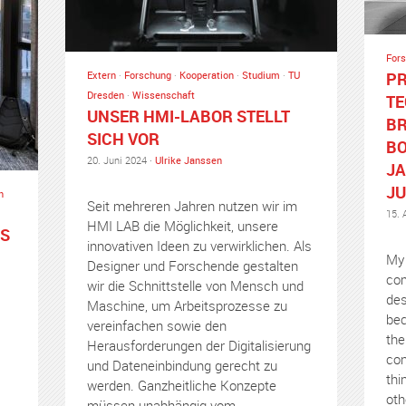
For
Extern
·
Forschung
·
Kooperation
·
Studium
·
TU
P
Dresden
·
Wissenschaft
TE
UNSER HMI-LABOR STELLT
BR
SICH VOR
BO
20. Juni 2024 ·
Ulrike Janssen
JA
JU
n
Seit mehreren Jahren nutzen wir im
15. 
HMI LAB die Möglichkeit, unsere
S
innovativen Ideen zu verwirklichen. Als
My 
Designer und Forschende gestalten
com
wir die Schnittstelle von Mensch und
des
Maschine, um Arbeitsprozesse zu
bec
vereinfachen sowie den
the
Herausforderungen der Digitalisierung
con
und Dateneinbindung gerecht zu
thi
werden. Ganzheitliche Konzepte
oth
müssen unabhängig vom