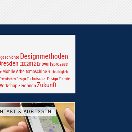
Designmethoden
ngeschichte
Dresden
EEE2012
Entwurfsprozess
Mobile Arbeitsmaschine
e
Nachhaltigkeit
Technisches Design
echnisches Design
Transfer
Zukunft
Workshop
Zeichnen
NTAKT & ADRESSEN