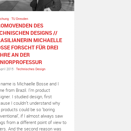
schung
·
TU Dresden
ROMOVENDEN DES
CHNISCHEN DESIGNS //
ASILIANERIN MICHAELLE
SSE FORSCHT FÜR DREI
HRE AN DER
NIORPROFESSUR
April 2015 ·
Technisches Design
name is Michaelle Bosse and I
e from Brazil. I’m product
igner. I studied design, first
ause I couldn’t understand why
 products could be so ‘boring
ventional’, if I almost always saw
ngs from a different point of view to
ers. And the second reason was