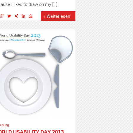
ause I liked to draw on my […]
› Weiterlesen
schung
RLD USABILITY DAY 2013