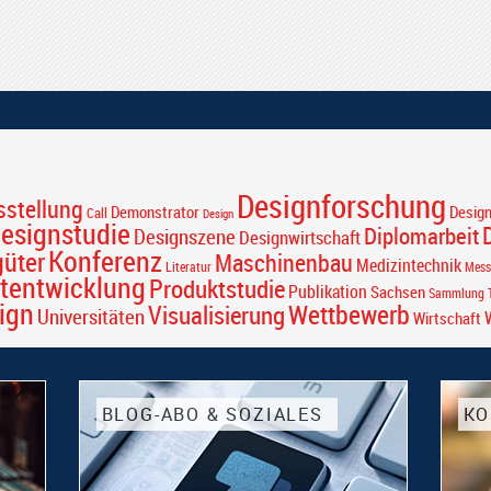
Designforschung
sstellung
Desig
Demonstrator
Call
Design
esignstudie
Diplomarbeit
Designszene
Designwirtschaft
Konferenz
güter
Maschinenbau
Medizintechnik
Literatur
Mess
tentwicklung
Produktstudie
Publikation
Sachsen
Sammlung T
ign
Wettbewerb
Visualisierung
Universitäten
Wirtschaft
BLOG-ABO & SOZIALES
KO