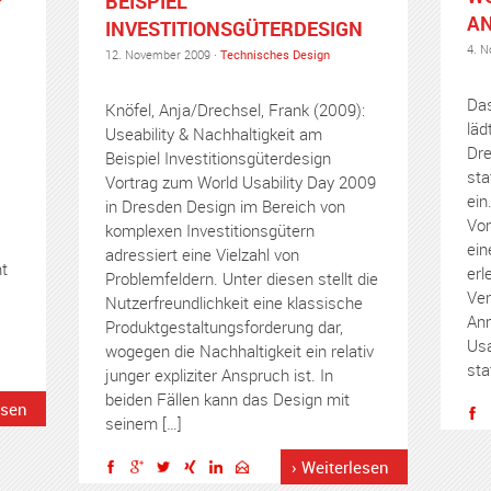
BEISPIEL
AN
INVESTITIONSGÜTERDESIGN
4. N
12. November 2009 ·
Technisches Design
Das
Knöfel, Anja/Drechsel, Frank (2009):
läd
Useability & Nachhaltigkeit am
Dre
Beispiel Investitionsgüterdesign
sta
Vortrag zum World Usability Day 2009
ein
in Dresden Design im Bereich von
Vor
komplexen Investitionsgütern
ein
adressiert eine Vielzahl von
t
erl
Problemfeldern. Unter diesen stellt die
Ver
Nutzerfreundlichkeit eine klassische
Anm
Produktgestaltungsforderung dar,
Usa
wogegen die Nachhaltigkeit ein relativ
sta
junger expliziter Anspruch ist. In
beiden Fällen kann das Design mit
esen
seinem […]
› Weiterlesen