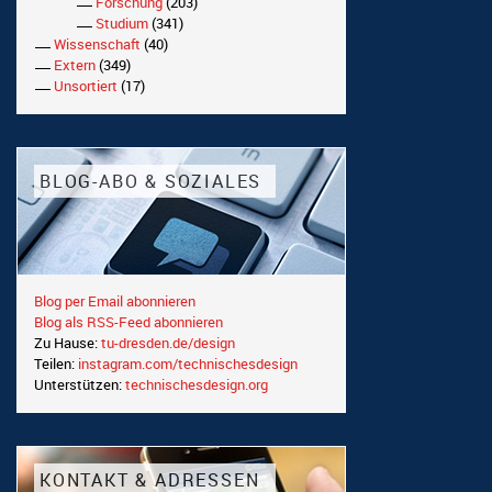
Forschung
(203)
Studium
(341)
Wissenschaft
(40)
Extern
(349)
Unsortiert
(17)
BLOG-ABO & SOZIALES
Blog per Email abonnieren
Blog als RSS-Feed abonnieren
Zu Hause:
tu-dresden.de/design
Teilen:
instagram.com/technischesdesign
Unterstützen:
technischesdesign.org
KONTAKT & ADRESSEN