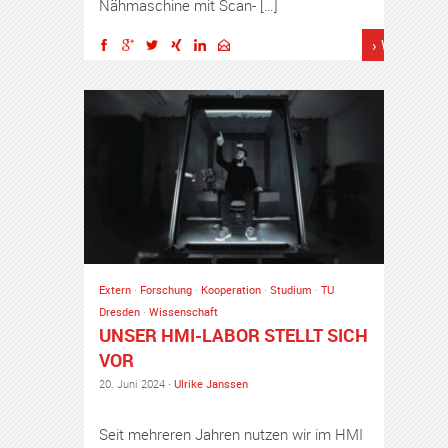
Nähmaschine mit Scan- […]
› Weiterles
Extern
·
Forschung
·
Kooperation
·
Studium
·
TU
Dresden
·
Wissenschaft
UNSER HMI-LABOR STELLT SICH
VOR
20. Juni 2024 ·
Ulrike Janssen
Seit mehreren Jahren nutzen wir im HMI