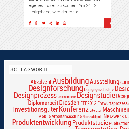
eigenes Essen zu kochen. Am 24.12.,
Heiligabend, wird der erste […]
› Weiterles
SCHLAGWORTE
Ausbildung
Ausstellung
Absolvent
D
Call
Designforschung
Desi
Designgeschichte
Designprozess
Designstudie
Desig
Designstrategie
Dresden
Diplomarbeit
EEE2012
Entwurfsprozess
Konferenz
Investitionsgüter
Maschine
Literatur
Netzwerk
Mobile Arbeitsmaschine
Nu
Nachhaltigkeit
Produktentwicklung
Produktstudie
Publikatio
Transportation De