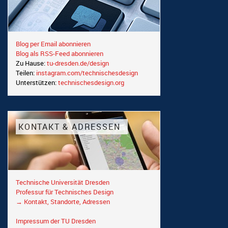
Blog per Email abonnieren
Blog als RSS-Feed abonnieren
Zu Hause:
tu-dresden.de/design
Teilen:
instagram.com/technischesdesign
Unterstützen:
technischesdesign.org
KONTAKT & ADRESSEN
Technische Universität Dresden
Professur für Technisches Design
→ Kontakt, Standorte, Adressen
Impressum der TU Dresden