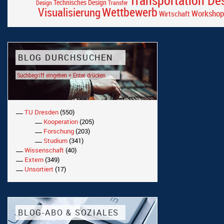
Technisches Design
Design
Transfer
Wettbewerb
Visualisierung
Workshop
Wirtschaft
BLOG DURCHSUCHEN
TU Dresden
(550)
Kooperation
(205)
Forschung
(203)
Studium
(341)
Wissenschaft
(40)
Extern
(349)
Unsortiert
(17)
BLOG-ABO & SOZIALES