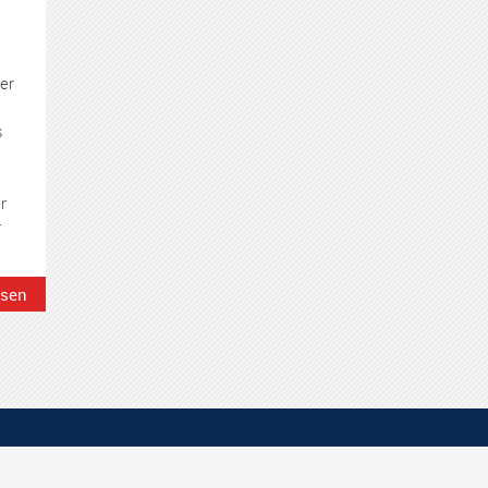
er
s
r
r
esen