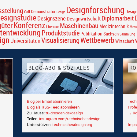
Designforschung
sstellung
Desig
Demonstrator
Call
Design
esignstudie
Diplomarbeit
Designszene
Designwirtschaft
Konferenz
güter
Maschinenbau
Medizintechnik
Literatur
Mess
tentwicklung
Produktstudie
Publikation
Sachsen
Sammlung T
ign
Wettbewerb
Visualisierung
Universitäten
Wirtschaft
BLOG-ABO & SOZIALES
KO
Blog per Email abonnieren
Tech
Blog als RSS-Feed abonnieren
Profe
Zu Hause:
tu-dresden.de/design
→ Ko
Teilen:
instagram.com/technischesdesign
Unterstützen:
technischesdesign.org
Impr