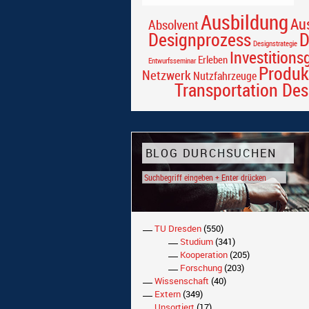
Ausbildung
Au
Absolvent
Designprozess
D
Designstrategie
Investitions
Erleben
Entwurfsseminar
Produk
Netzwerk
Nutzfahrzeuge
Transportation Des
BLOG DURCHSUCHEN
TU Dresden
(550)
Studium
(341)
Kooperation
(205)
Forschung
(203)
Wissenschaft
(40)
Extern
(349)
Unsortiert
(17)