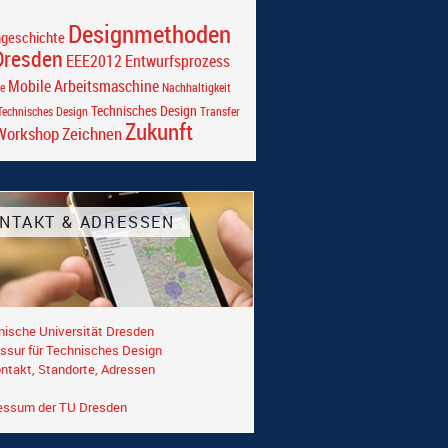
Designmethoden
ngeschichte
Dresden
EEE2012
Entwurfsprozess
Mobile Arbeitsmaschine
e
Nachhaltigkeit
Technisches Design
echnisches Design
Transfer
Zukunft
Workshop
Zeichnen
NTAKT & ADRESSEN
nische Universität Dresden
ssur für Technisches Design
ntakt, Standorte, Adressen
essum der TU Dresden