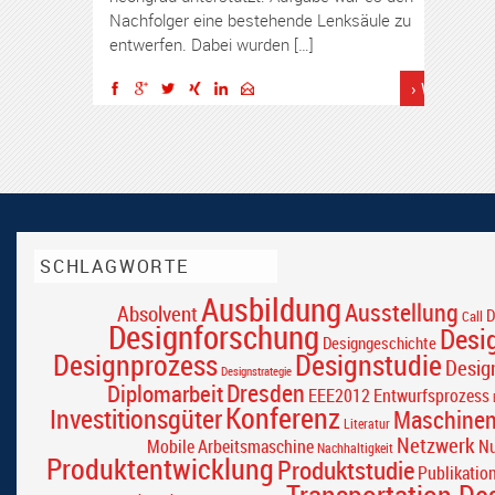
Nachfolger eine bestehende Lenksäule zu
entwerfen. Dabei wurden […]
› Weiterles
SCHLAGWORTE
Ausbildung
Ausstellung
Absolvent
D
Call
Designforschung
Desi
Designgeschichte
Designprozess
Designstudie
Desig
Designstrategie
Dresden
Diplomarbeit
EEE2012
Entwurfsprozess
Konferenz
Investitionsgüter
Maschine
Literatur
Netzwerk
Mobile Arbeitsmaschine
Nu
Nachhaltigkeit
Produktentwicklung
Produktstudie
Publikatio
Transportation De