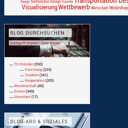
Technisches Design
Design
Transfer
Wettbewerb
Visualisierung
Workshop
Wirtschaft
BLOG DURCHSUCHEN
TU Dresden
(550)
Forschung
(203)
Studium
(341)
Kooperation
(205)
Wissenschaft
(40)
Extern
(349)
Unsortiert
(17)
BLOG-ABO & SOZIALES