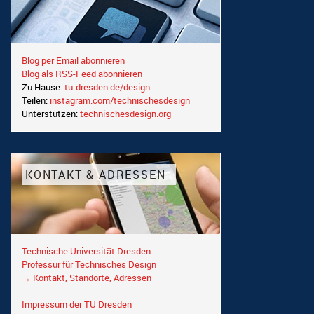
Blog per Email abonnieren
Blog als RSS-Feed abonnieren
Zu Hause:
tu-dresden.de/design
Teilen:
instagram.com/technischesdesign
Unterstützen:
technischesdesign.org
KONTAKT & ADRESSEN
Technische Universität Dresden
Professur für Technisches Design
→ Kontakt, Standorte, Adressen
Impressum der TU Dresden