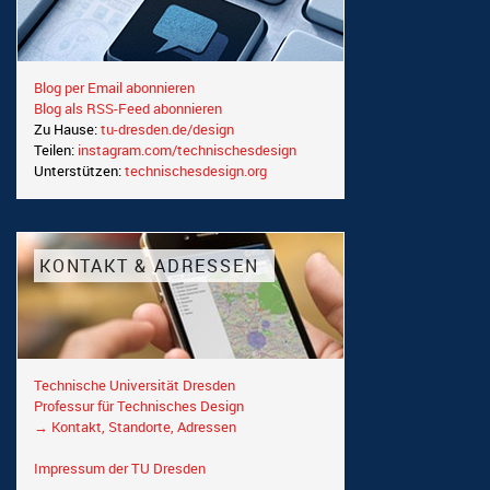
Blog per Email abonnieren
Blog als RSS-Feed abonnieren
Zu Hause:
tu-dresden.de/design
Teilen:
instagram.com/technischesdesign
Unterstützen:
technischesdesign.org
KONTAKT & ADRESSEN
Technische Universität Dresden
Professur für Technisches Design
→ Kontakt, Standorte, Adressen
Impressum der TU Dresden