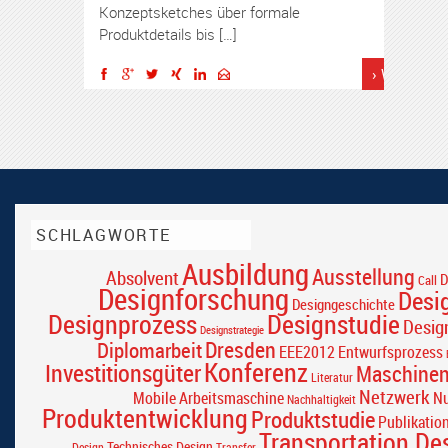
Konzeptsketches über formale
Produktdetails bis […]
› Weiterles
SCHLAGWORTE
Ausbildung
Ausstellung
Absolvent
D
Call
Designforschung
Desi
Designgeschichte
Designprozess
Designstudie
Desig
Designstrategie
Dresden
Diplomarbeit
EEE2012
Entwurfsprozess
Konferenz
Investitionsgüter
Maschine
Literatur
Netzwerk
Mobile Arbeitsmaschine
Nu
Nachhaltigkeit
Produktentwicklung
Produktstudie
Publikatio
Transportation De
Technisches Design
Design
Transfer