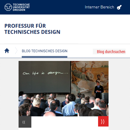
BLOG TECHNISCHES DESIGN
⟩⟩
⟨⟨