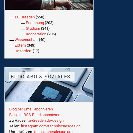
TU Dresden
(550)
Forschung
(203)
Studium
(341)
Kooperation
(205)
Wissenschaft
(40)
Extern
(349)
Unsortiert
(17)
BLOG-ABO & SOZIALES
Blog per Email abonnieren
Blog als RSS-Feed abonnieren
Zu Hause:
tu-dresden.de/design
Teilen:
instagram.com/technischesdesign
Unterstützen:
technischesdesign.org