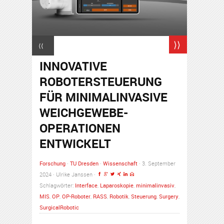
⟩⟩
⟨⟨
INNOVATIVE
ROBOTERSTEUERUNG
FÜR MINIMALINVASIVE
WEICHGEWEBE-
OPERATIONEN
ENTWICKELT
Forschung
·
TU Dresden
·
Wissenschaft
· 3. September
2024 · Ulrike Janssen ·
Schlagwörter:
Interface
,
Laparoskopie
,
minimalinvasiv
,
MIS
,
OP
,
OP-Roboter
,
RASS
,
Robotik
,
Steuerung
,
Surgery
,
SurgicalRobotic