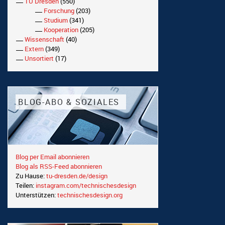
TU Dresden
(550)
Forschung
(203)
Studium
(341)
Kooperation
(205)
Wissenschaft
(40)
Extern
(349)
Unsortiert
(17)
BLOG-ABO & SOZIALES
Blog per Email abonnieren
Blog als RSS-Feed abonnieren
Zu Hause:
tu-dresden.de/design
Teilen:
instagram.com/technischesdesign
Unterstützen:
technischesdesign.org