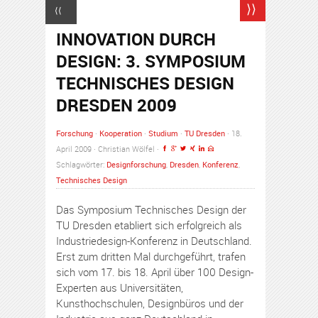
⟩⟩
⟨⟨
INNOVATION DURCH
DESIGN: 3. SYMPOSIUM
TECHNISCHES DESIGN
DRESDEN 2009
Forschung
·
Kooperation
·
Studium
·
TU Dresden
· 18.
April 2009 · Christian Wölfel ·
Schlagwörter:
Designforschung
,
Dresden
,
Konferenz
,
Technisches Design
Das Symposium Technisches Design der
TU Dresden etabliert sich erfolgreich als
Industriedesign-Konferenz in Deutschland.
Erst zum dritten Mal durchgeführt, trafen
sich vom 17. bis 18. April über 100 Design-
Experten aus Universitäten,
Kunsthochschulen, Designbüros und der