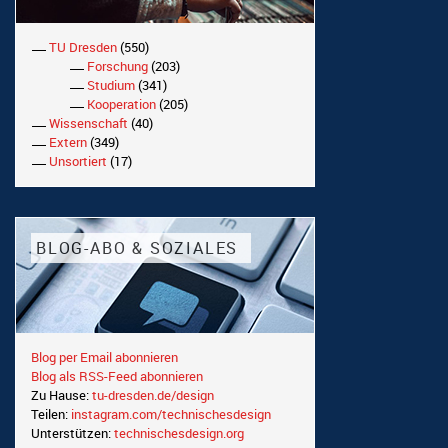
TU Dresden
(550)
Forschung
(203)
Studium
(341)
Kooperation
(205)
Wissenschaft
(40)
Extern
(349)
Unsortiert
(17)
BLOG-ABO & SOZIALES
Blog per Email abonnieren
Blog als RSS-Feed abonnieren
Zu Hause:
tu-dresden.de/design
Teilen:
instagram.com/technischesdesign
Unterstützen:
technischesdesign.org