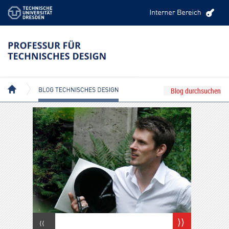
BLOG TECHNISCHES DESIGN
⟩⟩
⟨⟨