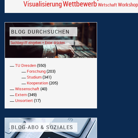
Wettbewerb
Visualisierung
Workshop
Wirtschaft
BLOG DURCHSUCHEN
TU Dresden
(550)
Forschung
(203)
Studium
(341)
Kooperation
(205)
Wissenschaft
(40)
Extern
(349)
Unsortiert
(17)
BLOG-ABO & SOZIALES