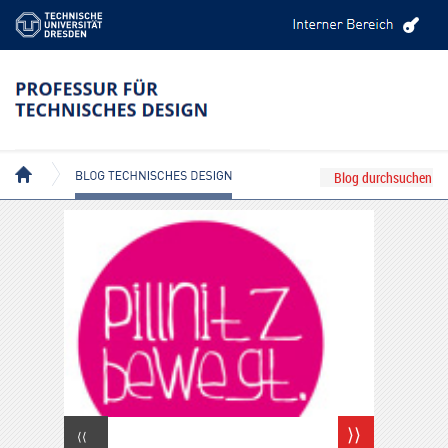
BLOG TECHNISCHES DESIGN
⟩⟩
⟨⟨