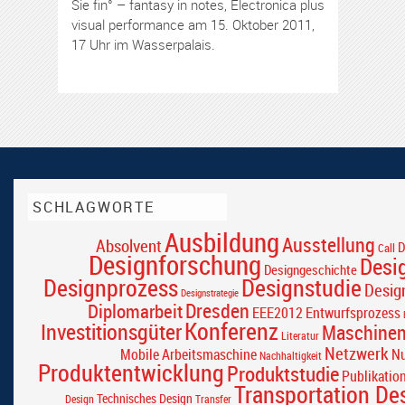
Sie fin° – fantasy in notes, Electronica plus
visual performance am 15. Oktober 2011,
17 Uhr im Wasserpalais.
SCHLAGWORTE
Ausbildung
Ausstellung
Absolvent
D
Call
Designforschung
Desi
Designgeschichte
Designprozess
Designstudie
Desig
Designstrategie
Dresden
Diplomarbeit
EEE2012
Entwurfsprozess
Konferenz
Investitionsgüter
Maschine
Literatur
Netzwerk
Mobile Arbeitsmaschine
Nu
Nachhaltigkeit
Produktentwicklung
Produktstudie
Publikatio
Transportation De
Technisches Design
Design
Transfer