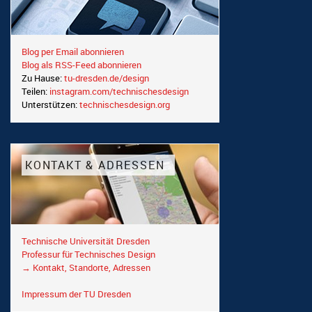
Blog per Email abonnieren
Blog als RSS-Feed abonnieren
Zu Hause:
tu-dresden.de/design
Teilen:
instagram.com/technischesdesign
Unterstützen:
technischesdesign.org
KONTAKT & ADRESSEN
Technische Universität Dresden
Professur für Technisches Design
→ Kontakt, Standorte, Adressen
Impressum der TU Dresden